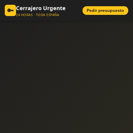
Cerrajero Urgente
🔑
Pedir presupuesto
24 HORAS · TODA ESPAÑA