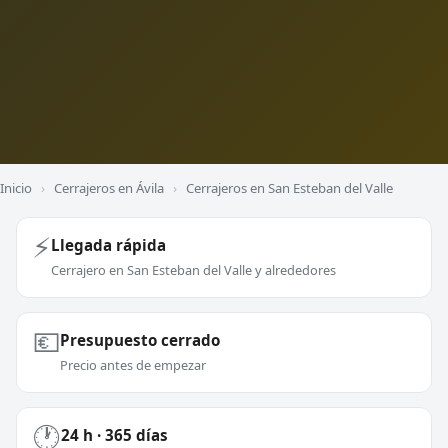
Inicio
›
Cerrajeros en Ávila
›
Cerrajeros en San Esteban del Valle
⚡
Llegada rápida
Cerrajero en San Esteban del Valle y alrededores
💶
Presupuesto cerrado
Precio antes de empezar
🕐
24 h · 365 días