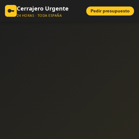
Cerrajero Urgente
🔑
Pedir presupuesto
24 HORAS · TODA ESPAÑA