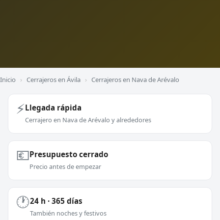
Inicio
›
Cerrajeros en Ávila
›
Cerrajeros en Nava de Arévalo
⚡
Llegada rápida
Cerrajero en Nava de Arévalo y alrededores
💶
Presupuesto cerrado
Precio antes de empezar
🕐
24 h · 365 días
También noches y festivos