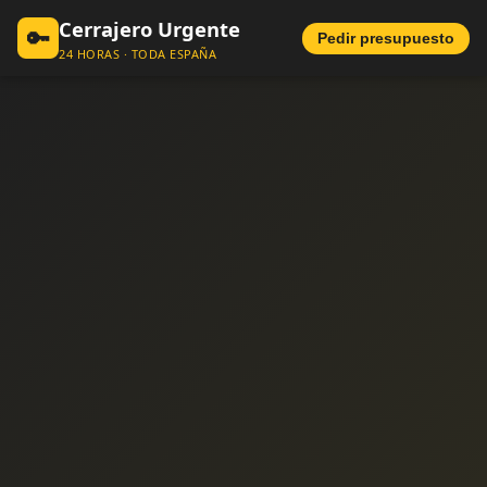
Cerrajero Urgente
🔑
Pedir presupuesto
24 HORAS · TODA ESPAÑA