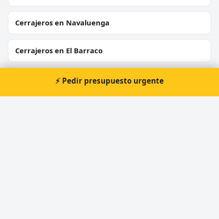
Cerrajeros en Navaluenga
Cerrajeros en El Barraco
Cerrajeros en Barraco
⚡ Pedir presupuesto urgente
Cerrajeros en San Martín del Pimpollar
Cerrajeros en Martiherrero
Cerrajeros en Arévalo
Cerrajeros en Tornadizos de Arévalo
Cerrajeros en Nava de Arévalo