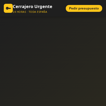
Cerrajero Urgente
🔑
Pedir presupuesto
24 HORAS · TODA ESPAÑA