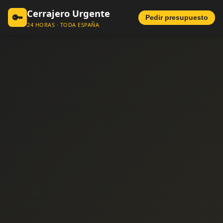
Cerrajero Urgente
🔑
Pedir presupuesto
24 HORAS · TODA ESPAÑA