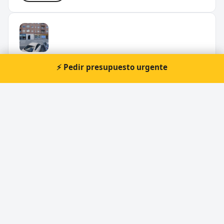
Francisco Sanz Illanas
⚡ Pedir presupuesto urgente
📍 Ctra. Burgohondo, 7, 05002 Ávila
Ver ficha
M.I.R Manufacturas Industriales Rodriguez
📍 C. Río Esla, 28, 05004 Ávila
🕐 Domingo: Cerrado, Jueves: 7:00–15:30, Lu...
Ver ficha