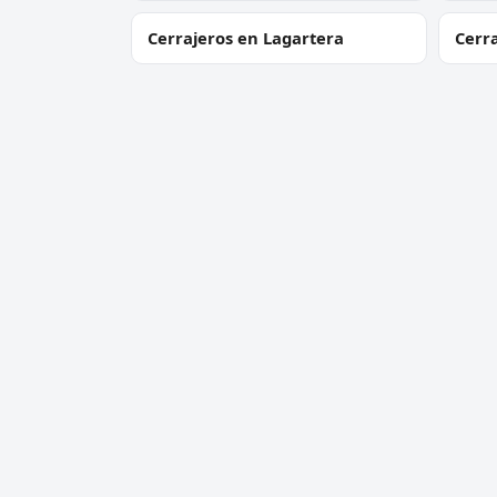
Cerrajeros en Lagartera
Cerr
Cerrajeros en Villacañas
Cerra
Cerrajero Urgente 24 Horas
Servic
Directorio de cerrajeros profesionales
Apertu
en toda España. Aperturas de
Cambio
puertas, cambios de cerradura y
Cerraj
urgencias 24h.
Cerrad
antib
Apertu
Todos 