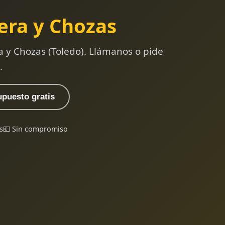
era y Chozas
a y Chozas (Toledo). Llámanos o pide
.
upuesto gratis
s
💶 Sin compromiso