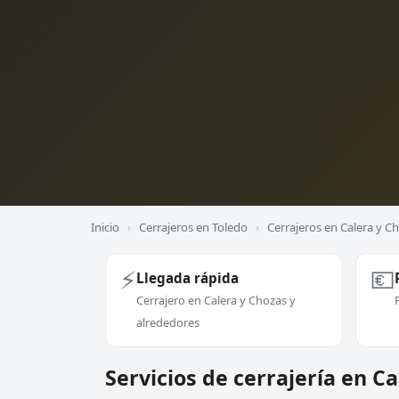
Inicio
›
Cerrajeros en Toledo
›
Cerrajeros en Calera y C
⚡
💶
Llegada rápida
Cerrajero en Calera y Chozas y
alrededores
Servicios de cerrajería en C