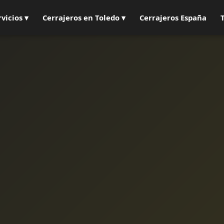
rvicios ▾
Cerrajeros en Toledo ▾
Cerrajeros España