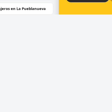
ajeros en La Pueblanueva
jeros en Pantoja
ios
Directorio
ra de puertas
Cerrajeros en España
 de cerraduras
Cerrajeros en Barcelona
ero urgente 24 horas
Cerrajeros en Madrid
uras de seguridad y
Cerrajeros en Valencia
umping
Cerrajeros en Toledo
ra de coches
Cerrajeros en Alicante
los servicios
Cerrajeros en Málaga