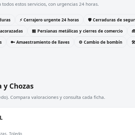
todos estos servicios, con urgencias 24 horas.
duras
⚡ Cerrajero urgente 24 horas
🛡️ Cerraduras de seg
 acorazadas
🏪 Persianas metálicas y cierres de comercio

s
🔑 Amaestramiento de llaves
⚙️ Cambio de bombín

a y Chozas
edo). Compara valoraciones y consulta cada ficha.
 L
ozas, Toledo