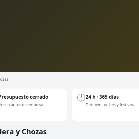
hozas
🕐
Presupuesto cerrado
24 h · 365 días
Precio antes de empezar
También noches y festivos
alera y Chozas