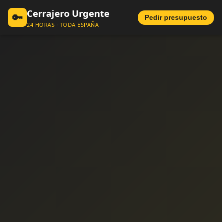
Cerrajero Urgente
🔑
Pedir presupuesto
24 HORAS · TODA ESPAÑA