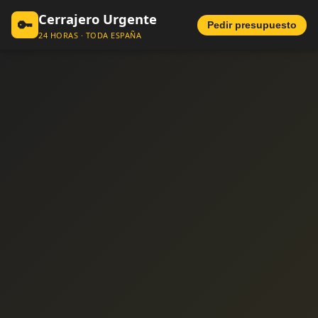
Cerrajero Urgente
🔑
Pedir presupuesto
24 HORAS · TODA ESPAÑA