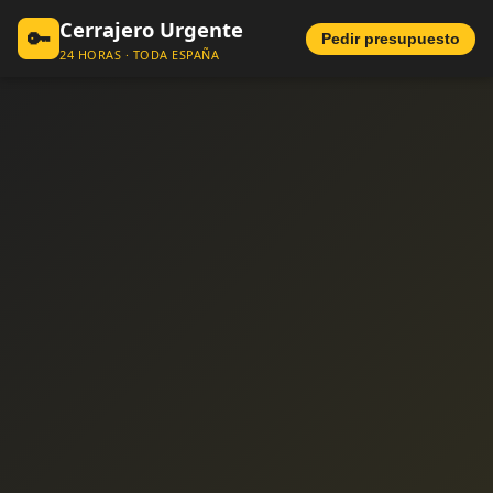
Cerrajero Urgente
🔑
Pedir presupuesto
24 HORAS · TODA ESPAÑA