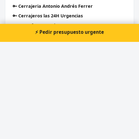
🔑
Cerrajeria Antonio Andrés Ferrer
🔑
Cerrajeros las 24H Urgencias
🔑
Segurfort Cerrajeros
⚡ Pedir presupuesto urgente
🔑
Segurfort
Cerrajero Urgente 24 Horas
Directorio de cerrajeros profesionales en toda España.
Aperturas de puertas, cambios de cerradura y urgencias 24h.
Servicios
Apertura de puertas
Cambio de cerraduras