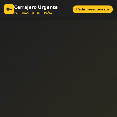
Cerrajero Urgente
🔑
Pedir presupuesto
24 HORAS · TODA ESPAÑA