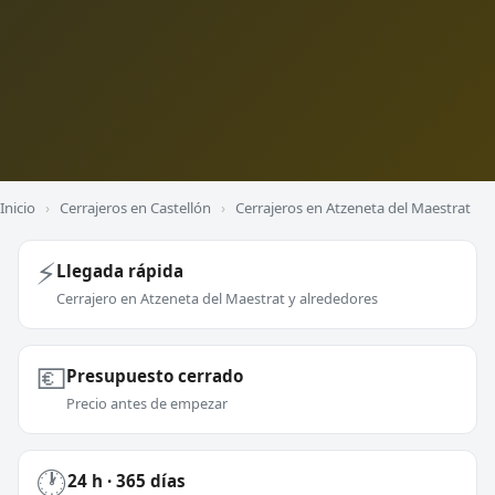
Inicio
›
Cerrajeros en Castellón
›
Cerrajeros en Atzeneta del Maestrat
⚡
Llegada rápida
Cerrajero en Atzeneta del Maestrat y alrededores
💶
Presupuesto cerrado
Precio antes de empezar
🕐
24 h · 365 días