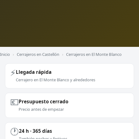
Inicio
›
Cerrajeros en Castellón
›
Cerrajeros en El Monte Blanco
⚡
Llegada rápida
Cerrajero en El Monte Blanco y alrededores
💶
Presupuesto cerrado
Precio antes de empezar
🕐
24 h · 365 días
También noches y festivos