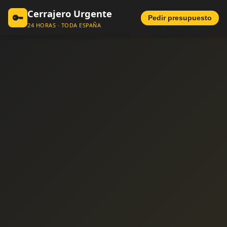
Cerrajero Urgente
🔑
Pedir presupuesto
24 HORAS · TODA ESPAÑA