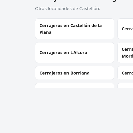
Otras localidades de Castellón:
Cerrajeros en Castellón de la
Cerra
Plana
Cerra
Cerrajeros en L'Alcora
Mor
Cerrajeros en Borriana
Cerr
Cerrajeros en Onda
Cerra
Cerrajeros en L’ Alcora
Cerra
Cerrajeros en Atzeneta del
Cerra
Maestrat