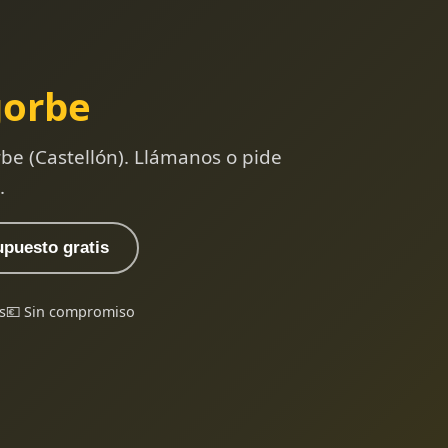
gorbe
be (Castellón). Llámanos o pide
.
upuesto gratis
s
💶 Sin compromiso