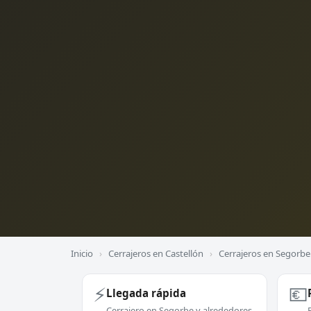
Inicio
›
Cerrajeros en Castellón
›
Cerrajeros en Segorbe
⚡
💶
Llegada rápida
Cerrajero en Segorbe y alrededores