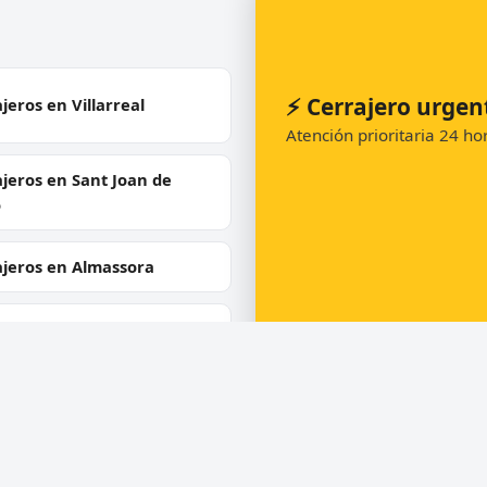
⚡ Cerrajero urgen
jeros en Villarreal
Atención prioritaria 24 h
jeros en Sant Joan de
ó
ajeros en Almassora
jeros en Vinaròs
📞 Solicitar llamada
jeros en Ludiente
jeros en Albocàsser