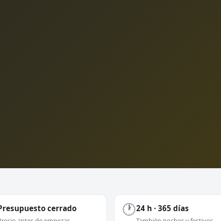
🕐
Presupuesto cerrado
24 h · 365 días
Precio antes de empezar
También noches y festivos