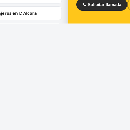
📞 Solicitar llamada
jeros en L’ Alcora
jeros en Atzeneta del
trat
ios
Directorio
ra de puertas
Cerrajeros en España
 de cerraduras
Cerrajeros en Barcelona
ero urgente 24 horas
Cerrajeros en Madrid
uras de seguridad y
Cerrajeros en Valencia
umping
Cerrajeros en Toledo
ra de coches