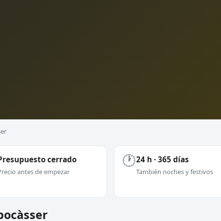
ser
🕐
Presupuesto cerrado
24 h · 365 días
Precio antes de empezar
También noches y festivos
lbocàsser