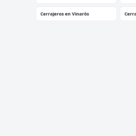
Cerrajeros en Vinaròs
Cerra
Cerra
Cerrajeros en Ludiente
Maes
Cerrajero Urgente 24 Horas
Servic
Directorio de cerrajeros profesionales
Apertu
en toda España. Aperturas de
Cambio
puertas, cambios de cerradura y
Cerraj
urgencias 24h.
Cerrad
antib
Apertu