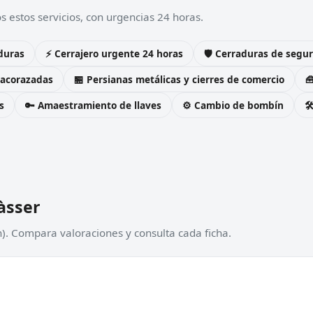
 estos servicios, con urgencias 24 horas.
duras
⚡ Cerrajero urgente 24 horas
🛡️ Cerraduras de seg
 acorazadas
🏪 Persianas metálicas y cierres de comercio

s
🔑 Amaestramiento de llaves
⚙️ Cambio de bombín

àsser
n). Compara valoraciones y consulta cada ficha.