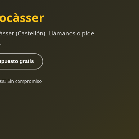
ocàsser
àsser (Castellón). Llámanos o pide
.
upuesto gratis
s
💶 Sin compromiso