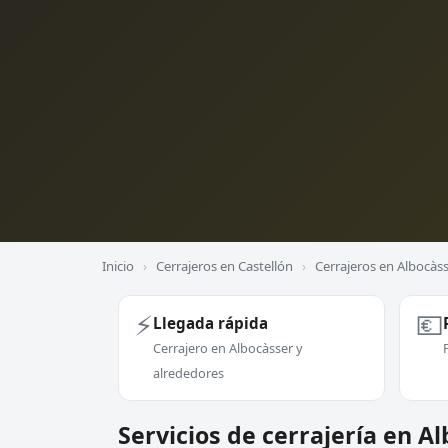
Inicio
›
Cerrajeros en Castellón
›
Cerrajeros en Albocàs
⚡
💶
Llegada rápida
Cerrajero en Albocàsser y
alrededores
Servicios de cerrajería en A