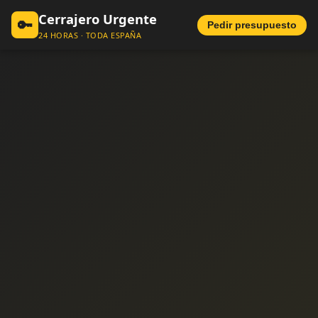
Cerrajero Urgente
🔑
Pedir presupuesto
24 HORAS · TODA ESPAÑA