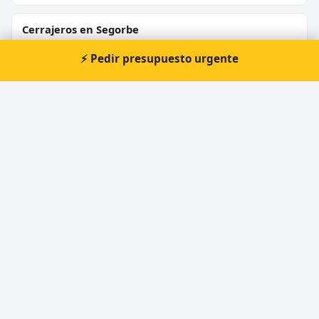
Cerrajeros en Segorbe
⚡ Pedir presupuesto urgente
Cerrajeros en Borriana
Cerrajeros en Almassora
Cerrajeros en Onda
Cerrajeros en Vinaròs
Cerrajeros en L’ Alcora
Cerrajeros en Ludiente
Cerrajeros en Atzeneta del Maestrat