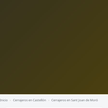
Inicio
›
Cerrajeros en Castellón
›
Cerrajeros en Sant Joan de Moró