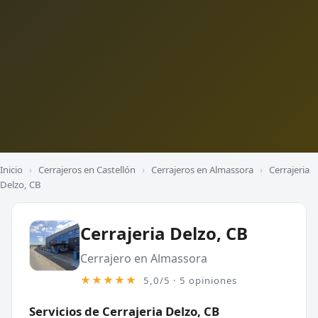
Inicio
›
Cerrajeros en Castellón
›
Cerrajeros en Almassora
›
Cerrajeria
Delzo, CB
Cerrajeria Delzo, CB
Cerrajero en Almassora
★★★★★
5,0/5 · 5 opiniones
Servicios de Cerrajeria Delzo, CB