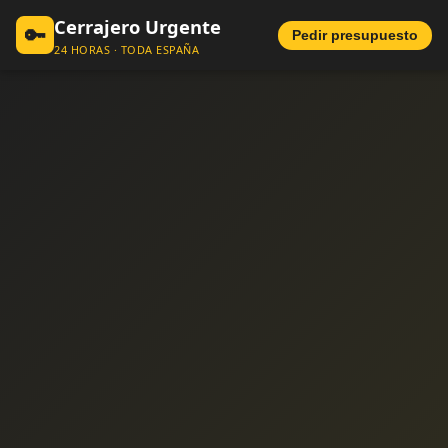
Cerrajero Urgente
🔑
Pedir presupuesto
24 HORAS · TODA ESPAÑA