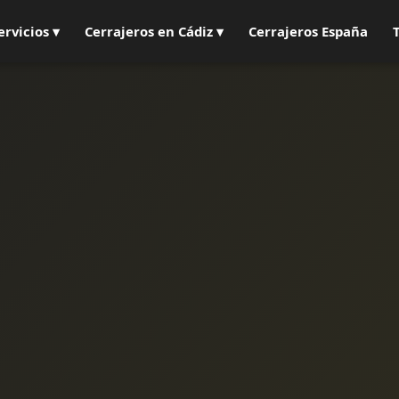
ervicios ▾
Cerrajeros en Cádiz ▾
Cerrajeros España