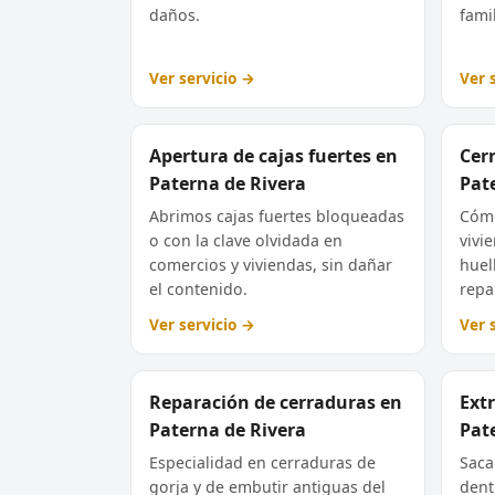
daños.
famil
Ver servicio →
Ver 
Apertura de cajas fuertes en
Cer
Paterna de Rivera
Pat
Abrimos cajas fuertes bloqueadas
Cómo
o con la clave olvidada en
vivi
comercios y viviendas, sin dañar
huel
el contenido.
repar
Ver servicio →
Ver 
Reparación de cerraduras en
Extr
Paterna de Rivera
Pat
Especialidad en cerraduras de
Saca
gorja y de embutir antiguas del
dent