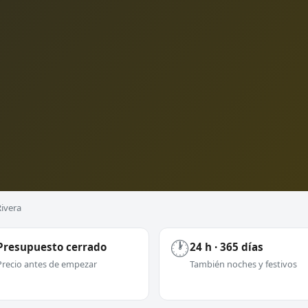
Rivera
🕐
Presupuesto cerrado
24 h · 365 días
Precio antes de empezar
También noches y festivos