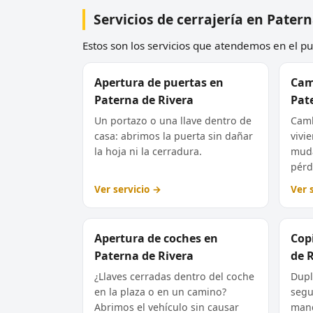
Servicios de cerrajería en Pater
Estos son los servicios que atendemos en el pue
Apertura de puertas en
Cam
Paterna de Rivera
Pat
Un portazo o una llave dentro de
Camb
casa: abrimos la puerta sin dañar
vivi
la hoja ni la cerradura.
muda
pérd
Ver servicio →
Ver 
Apertura de coches en
Copi
Paterna de Rivera
de 
¿Llaves cerradas dentro del coche
Dupl
en la plaza o en un camino?
segu
Abrimos el vehículo sin causar
mand