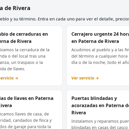
na de Rivera
blo y su término. Entra en cada uno para ver el detalle, precios
bio de cerraduras en
Cerrajero urgente 24 hor
erna de Rivera
en Paterna de Rivera
iamos la cerradura de la
Acudimos al pueblo y a las fi
enda o del local tras una
del término a cualquier hora 
nza, un traspaso o la
día o de la noche, todo el añ
ida de llaves.
servicio →
Ver servicio →
as de llaves en Paterna
Puertas blindadas y
Rivera
acorazadas en Paterna d
Rivera
icamos llaves de casa, de
ridad, candados de finca y
Instalamos y reparamos puer
os de garaje para toda la
blindadas en casas del casco