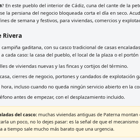
a
? En este pueblo del interior de Cádiz, cuna del cante de la pet
se la persiana del negocio bloqueada corta el día en seco. Ac
fines de semana y festivos, para viviendas, comercios y explot
e Rivera
a campiña gaditana, con su casco tradicional de casas encalada
 cada caso: la casa del pueblo, el local de la plaza o el portón 
lles de viviendas nuevas y las fincas y cortijos del término.
casa, cierres de negocio, portones y candados de explotación 
hora, incluso cuando no queda ningún servicio abierto en la c
léfono antes de empezar, con el desplazamiento incluido.
aladas del casco:
muchas viviendas antiguas de Paterna montan c
orzarla un poco, no lo dejes pasar: es la señal de que el mecanism
la a tiempo sale mucho más barato que una urgencia.