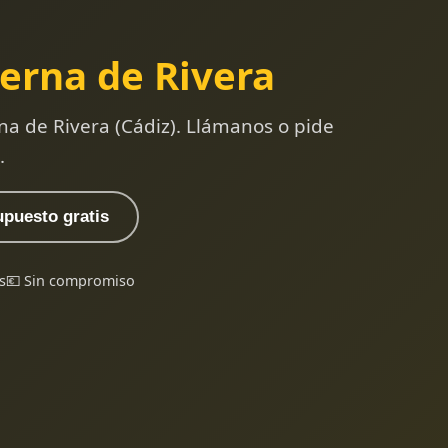
erna de Rivera
na de Rivera (Cádiz). Llámanos o pide
.
upuesto gratis
s
💶 Sin compromiso