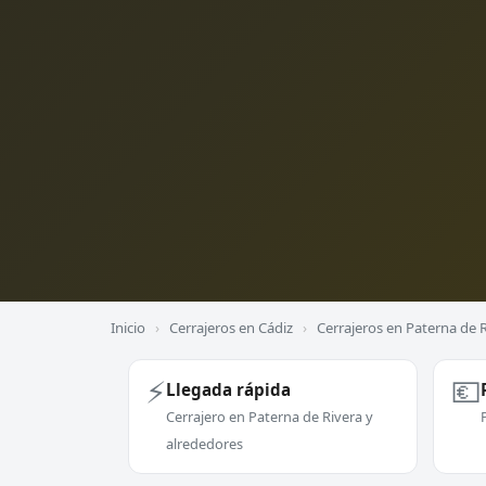
Inicio
›
Cerrajeros en Cádiz
›
Cerrajeros en Paterna de 
⚡
💶
Llegada rápida
Cerrajero en Paterna de Rivera y
alrededores