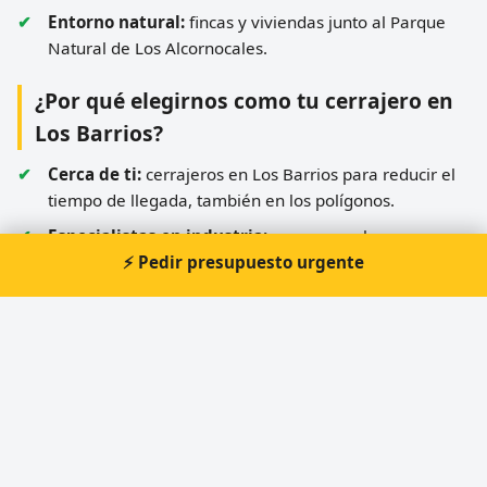
Entorno natural:
fincas y viviendas junto al Parque
Natural de Los Alcornocales.
¿Por qué elegirnos como tu cerrajero en
Los Barrios?
Cerca de ti:
cerrajeros en Los Barrios para reducir el
tiempo de llegada, también en los polígonos.
Especialistas en industria:
conocemos las
⚡ Pedir presupuesto urgente
necesidades de seguridad de naves y empresas del
Campo de Gibraltar.
Precio claro:
presupuesto cerrado; nada de
"aperturas desde 9 €" que acaban en facturas
abusivas.
Para vivienda y negocio:
desde una apertura sencilla
hasta el control de accesos completo de una nave
logística.