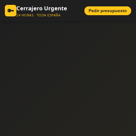
Cerrajero Urgente
🔑
Pedir presupuesto
24 HORAS · TODA ESPAÑA