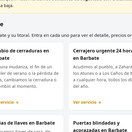
a baja.
te
e y su litoral. Entra en cada uno para ver el detalle, precios or
bio de cerraduras en
Cerrajero urgente 24 hor
bate
en Barbate
 una mudanza, el fin de un
Acudimos al pueblo, a Zahar
iler de verano o la pérdida de
los Atunes o a Los Caños de
es, cambiamos la cerradura o
a cualquier hora, todos los d
ombín al momento.
del año.
servicio →
Ver servicio →
as de llaves en Barbate
Puertas blindadas y
acorazadas en Barbate
icamos llaves de casa, de