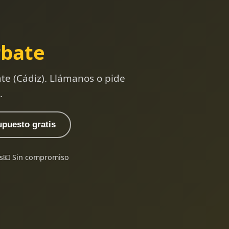
rbate
te (Cádiz). Llámanos o pide
.
upuesto gratis
s
💶 Sin compromiso