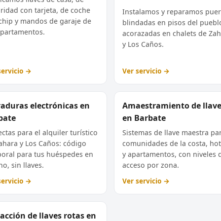
ridad con tarjeta, de coche
Instalamos y reparamos puer
chip y mandos de garaje de
blindadas en pisos del puebl
apartamentos.
acorazadas en chalets de Za
y Los Caños.
servicio →
Ver servicio →
raduras electrónicas en
Amaestramiento de llav
bate
en Barbate
ctas para el alquiler turístico
Sistemas de llave maestra pa
ahara y Los Caños: código
comunidades de la costa, hot
oral para tus huéspedes en
y apartamentos, con niveles 
o, sin llaves.
acceso por zona.
servicio →
Ver servicio →
acción de llaves rotas en