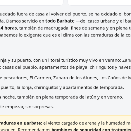
quedado fuera de casa al volver del puerto, se ha oxidado el bom
ada. Damos servicio en
todo Barbate
—del casco urbano y el bar
24 horas
, también de madrugada, fines de semana y en plena 
sabemos lo exigente que es el clima con las cerraduras de la co
ja y su puerto, con un litoral turístico muy vivo en verano: Za
 casas del pueblo, apartamentos de playa, chiringuitos y naves
de pescadores, El Carmen, Zahara de los Atunes, Los Caños de
uerto, la lonja, chiringuitos y apartamentos de temporada.
la noche, también en plena temporada del atún y en verano.
de empezar, sin sorpresas.
erraduras en Barbate:
el viento cargado de arena y la humedad ma
e atasquen. Recomendamos
bombines de seguridad con tratamie