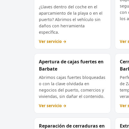
segu
¿Llaves dentro del coche en el
con 
aparcamiento de la playa o en el
los 
puerto? Abrimos el vehículo sin
daños con herramienta
específica.
Ver servicio →
Ver 
Apertura de cajas fuertes en
Cer
Barbate
Bar
Abrimos cajas fuertes bloqueadas
Perfe
o con la clave olvidada en
de Z
negocios del puerto, comercios y
temp
viviendas, sin dañar el contenido.
veran
Ver servicio →
Ver 
Reparación de cerraduras en
Extr