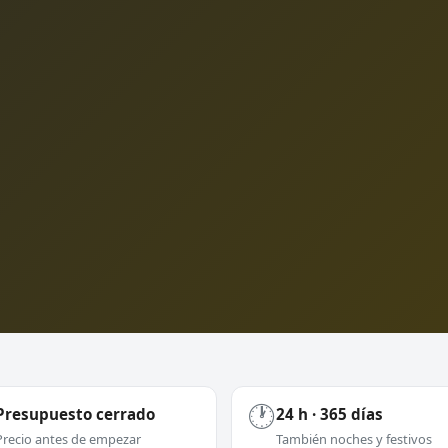
🕐
Presupuesto cerrado
24 h · 365 días
Precio antes de empezar
También noches y festivos