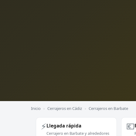
Inicio
›
Cerrajeros en Cádiz
›
Cerrajeros en Barbate
⚡
💶
Llegada rápida
Cerrajero en Barbate y alrededores