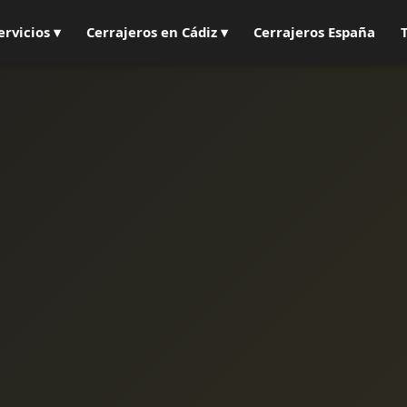
ervicios ▾
Cerrajeros en Cádiz ▾
Cerrajeros España