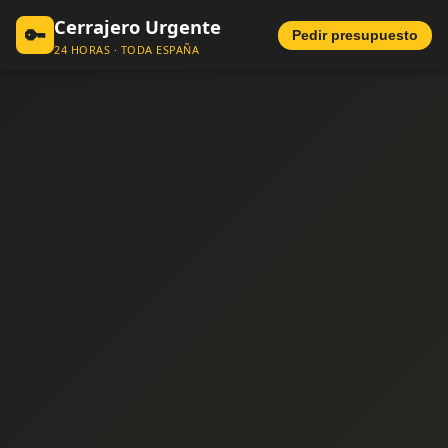
Cerrajero Urgente
🔑
Pedir presupuesto
24 HORAS · TODA ESPAÑA