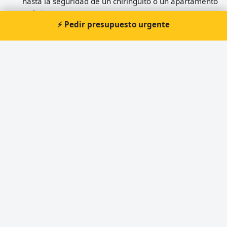
hasta la seguridad de un chiringuito o un apartamento
turístico.
⚡ Pedir presupuesto urgente
Mejores cerrajeros en Conil de la
Frontera
3 cerrajeros disponibles en Conil de la Frontera (Cádiz).
Compara valoraciones y consulta cada ficha.
Cerrajería JM Aragón Urgencia 24H
★★★★☆
4,3 (49 opiniones)
📍 C. Chiclana, 11, 11140 Conil de la Frontera, Cádiz
🕐 Domingo: 8:00–22:00, Jueves: 8:00–22:00,...