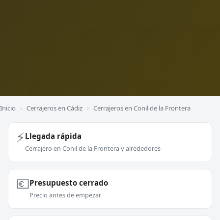
Inicio
›
Cerrajeros en Cádiz
›
Cerrajeros en Conil de la Frontera
⚡
Llegada rápida
Cerrajero en Conil de la Frontera y alrededores
💶
Presupuesto cerrado
Precio antes de empezar