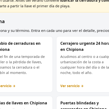
n usarse. Antes del verano conviene
lubricar la cerradura y com
te a partir la llave el primer día de playa.
ona
ona y su término. Entra en cada uno para ver el detalle, precios
bio de cerraduras en
Cerrajero urgente 24 hor
piona
en Chipiona
 el fin de una temporada de
Acudimos al centro o a cualq
ler o la pérdida de llaves,
urbanización de la costa a
iamos la cerradura o el
cualquier hora del día o de la
ín al momento.
noche, todo el año.
servicio →
Ver servicio →
as de llaves en Chipiona
Puertas blindadas y
acorazadas en Chipiona