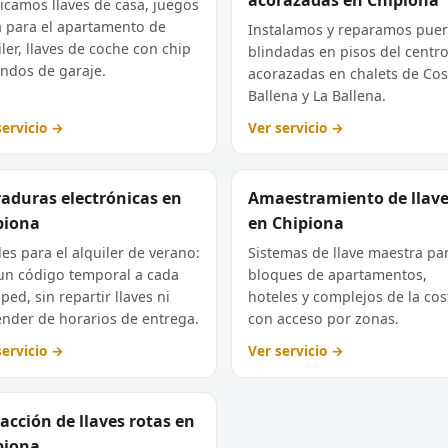
icamos llaves de casa, juegos
a para el apartamento de
Instalamos y reparamos puer
iler, llaves de coche con chip
blindadas en pisos del centro
ndos de garaje.
acorazadas en chalets de Cos
Ballena y La Ballena.
servicio →
Ver servicio →
raduras electrónicas en
Amaestramiento de llav
piona
en Chipiona
les para el alquiler de verano:
Sistemas de llave maestra pa
un código temporal a cada
bloques de apartamentos,
ped, sin repartir llaves ni
hoteles y complejos de la cos
nder de horarios de entrega.
con acceso por zonas.
servicio →
Ver servicio →
acción de llaves rotas en
piona