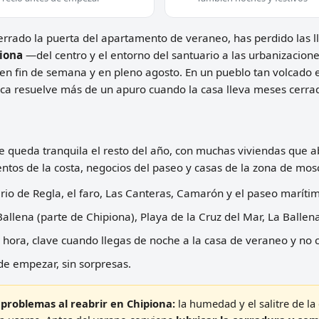
cerrado la puerta del apartamento de veraneo, has perdido las ll
iona
—del centro y el entorno del santuario a las urbanizacione
en fin de semana y en pleno agosto. En un pueblo tan volcado
erca resuelve más de un apuro cuando la casa lleva meses cerra
se queda tranquila el resto del año, con muchas viviendas que
entos de la costa, negocios del paseo y casas de la zona de mosc
rio de Regla, el faro, Las Canteras, Camarón y el paseo maríti
allena (parte de Chipiona), Playa de la Cruz del Mar, La Ballena
hora, clave cuando llegas de noche a la casa de veraneo y no c
de empezar, sin sorpresas.
 problemas al reabrir en Chipiona:
la humedad y el salitre de 