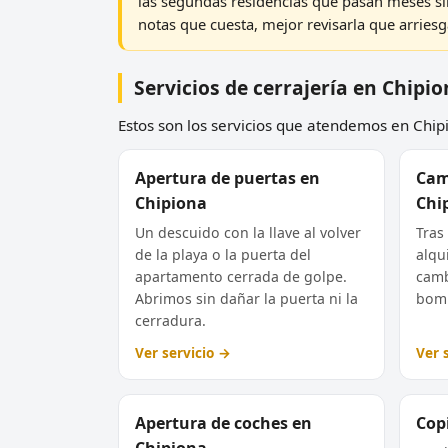
las segundas residencias que pasan meses si
notas que cuesta, mejor revisarla que arriesgar
Servicios de cerrajería en Chipi
Estos son los servicios que atendemos en Chipi
Apertura de puertas en
Cam
Chipiona
Chi
Un descuido con la llave al volver
Tras
de la playa o la puerta del
alqui
apartamento cerrada de golpe.
camb
Abrimos sin dañar la puerta ni la
bomb
cerradura.
Ver servicio →
Ver 
Apertura de coches en
Copi
Chipiona