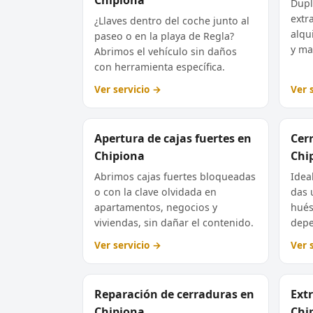
Dupl
extr
¿Llaves dentro del coche junto al
alqu
paseo o en la playa de Regla?
y ma
Abrimos el vehículo sin daños
con herramienta específica.
Ver servicio →
Ver 
Apertura de cajas fuertes en
Cer
Chipiona
Chi
Abrimos cajas fuertes bloqueadas
Idea
o con la clave olvidada en
das 
apartamentos, negocios y
hués
viviendas, sin dañar el contenido.
depe
Ver servicio →
Ver 
Reparación de cerraduras en
Extr
Chipiona
Chi