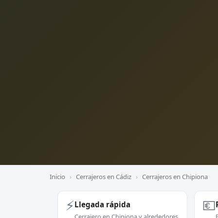
Inicio
›
Cerrajeros en Cádiz
›
Cerrajeros en Chipiona
⚡
💶
Llegada rápida
Cerrajero en Chipiona y alrededores