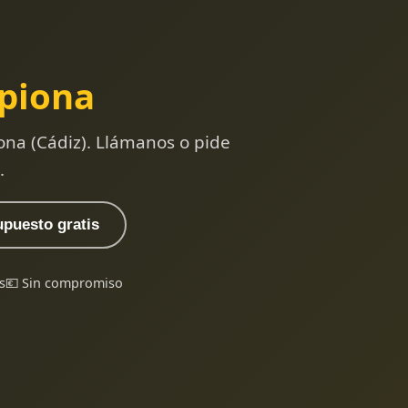
piona
ona (Cádiz). Llámanos o pide
.
upuesto gratis
s
💶 Sin compromiso