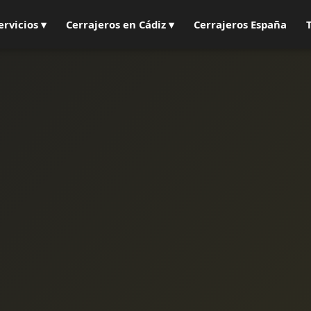
ervicios ▾
Cerrajeros en Cádiz ▾
Cerrajeros España