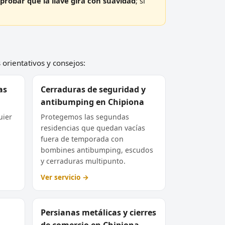
probar que la llave gira con suavidad
; si
 orientativos y consejos:
as
Cerraduras de seguridad y
antibumping en Chipiona
uier
Protegemos las segundas
residencias que quedan vacías
fuera de temporada con
bombines antibumping, escudos
y cerraduras multipunto.
Ver servicio →
Persianas metálicas y cierres
de comercio en Chipiona