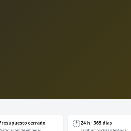
🕐
Presupuesto cerrado
24 h · 365 días
Precio antes de empezar
También noches y festivos