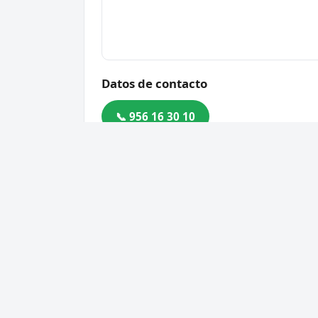
Datos de contacto
📞 956 16 30 10
Dirección
C. Jinete, 24, 11570 La Barc
Código postal
11570
Cerrajero Urgente 24 Horas
Servic
Directorio de cerrajeros profesionales
Apertu