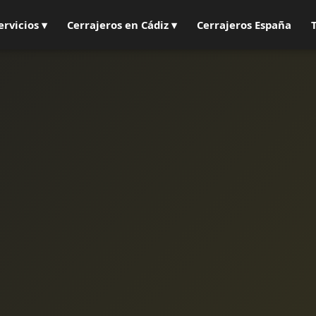
ervicios ▾
Cerrajeros en Cádiz ▾
Cerrajeros España