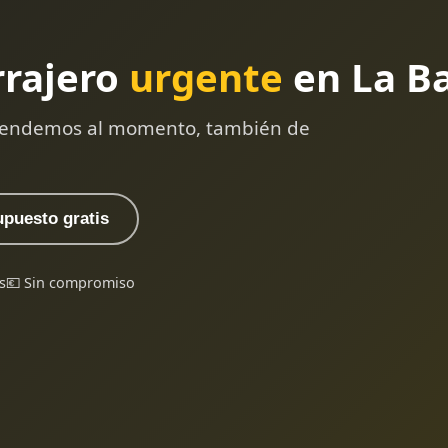
rrajero
urgente
en La Ba
 atendemos al momento, también de
upuesto gratis
s
💶 Sin compromiso