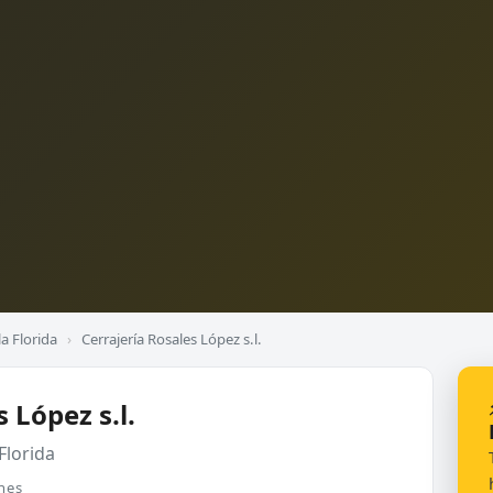
a Florida
›
Cerrajería Rosales López s.l.
 López s.l.
Florida
nes