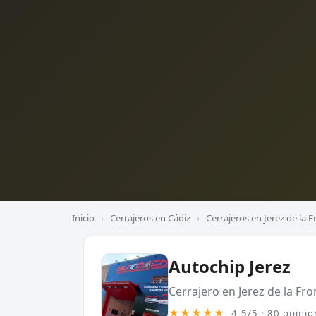
Inicio
›
Cerrajeros en Cádiz
›
Cerrajeros en Jerez de la 
Autochip Jerez
Cerrajero en Jerez de la Fro
★★★★★
4,5/5 · 80 opinio