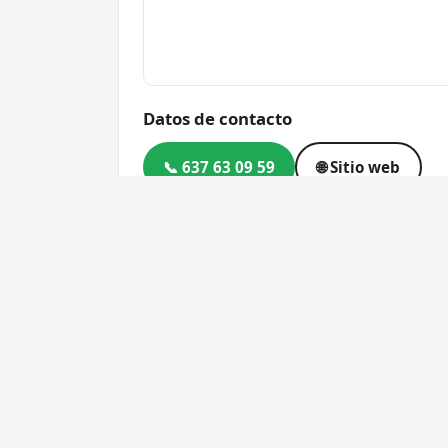
Datos de contacto
📞 637 63 09 59
🌐 Sitio web
Dirección
Av. de los Empresarios, Nav
Código postal
11407
Cerrajero Urgente 24 Horas
Servic