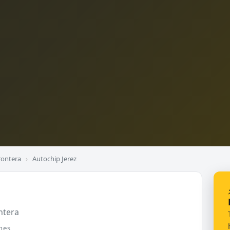
Frontera
›
Autochip Jerez
ntera
nes