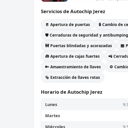
Servicios de Autochip Jerez
🚪 Apertura de puertas
🔒 Cambio de c
🛡️ Cerraduras de seguridad y antibumpin
🚧 Puertas blindadas y acorazadas
🏪 
🧰 Apertura de cajas fuertes
📲 Cerradu
🔑 Amaestramiento de llaves
⚙️ Cambi
🔩 Extracción de llaves rotas
Horario de Autochip Jerez
Lunes
9:
Martes
Miércoles
9: