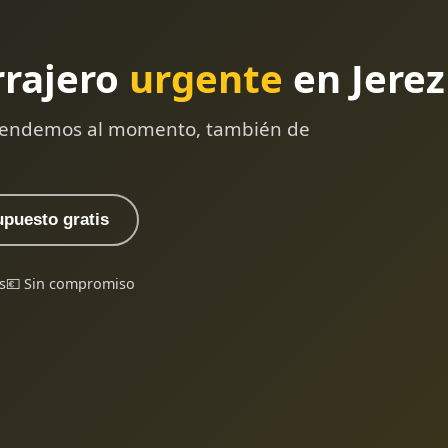
rrajero
urgente
en Jerez
 atendemos al momento, también de
upuesto gratis
s
💶 Sin compromiso