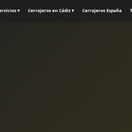
ervicios ▾
Cerrajeros en Cádiz ▾
Cerrajeros España