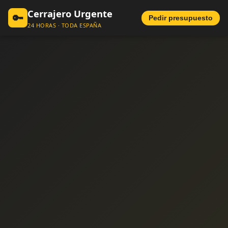
Cerrajero Urgente
🔑
Pedir presupuesto
24 HORAS · TODA ESPAÑA