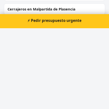
Cerrajeros en Malpartida de Plasencia
⚡ Pedir presupuesto urgente
Cerrajeros en Coria
Cerrajeros en Arroyo de la Luz
Cerrajeros en Montánchez
Cerrajeros en Talaván
⚡ Cerrajero urgente en
Navalmoral de la Mata
Atención prioritaria 24 horas — respuesta
inmediata.