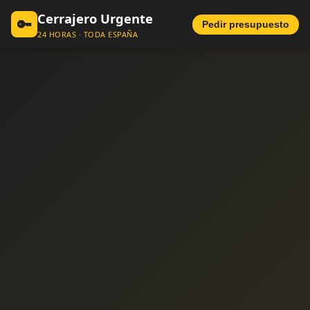
Cerrajero Urgente
🔑
Pedir presupuesto
24 HORAS · TODA ESPAÑA