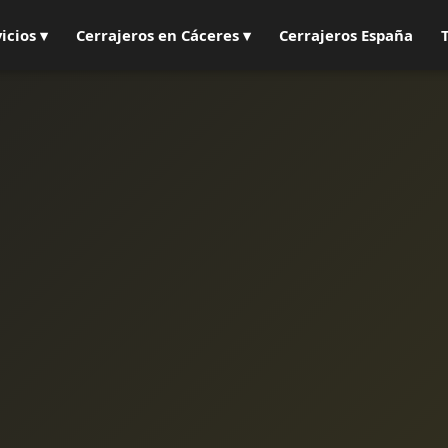
icios ▾
Cerrajeros en Cáceres ▾
Cerrajeros España