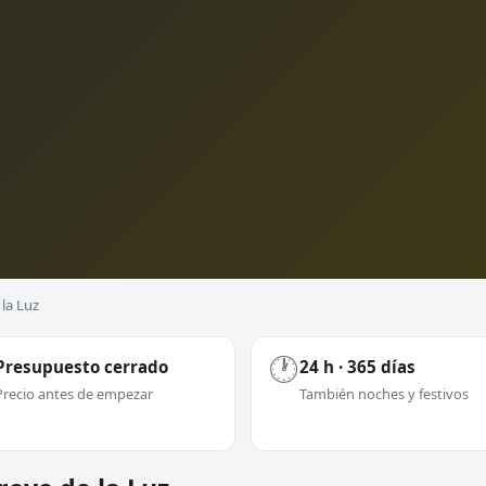
 la Luz
🕐
Presupuesto cerrado
24 h · 365 días
Precio antes de empezar
También noches y festivos