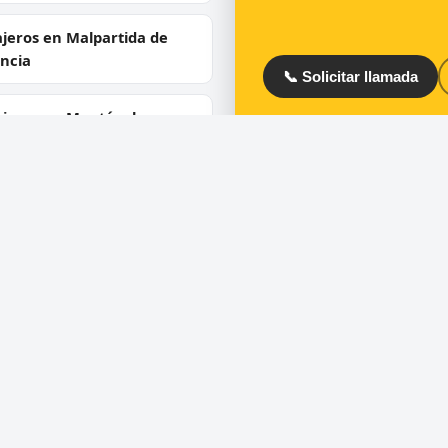
jeros en Malpartida de
ncia
📞 Solicitar llamada
ajeros en Montánchez
ajeros en Madroñera
ios
Directorio
ra de puertas
Cerrajeros en España
 de cerraduras
Cerrajeros en Barcelona
ero urgente 24 horas
Cerrajeros en Madrid
uras de seguridad y
Cerrajeros en Valencia