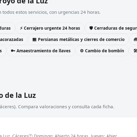
royo de la Luz
 todos estos servicios, con urgencias 24 horas.
duras
⚡ Cerrajero urgente 24 horas
🛡️ Cerraduras de seg
 acorazadas
🏪 Persianas metálicas y cierres de comercio

s
🔑 Amaestramiento de llaves
⚙️ Cambio de bombín

 de la Luz
Cáceres). Compara valoraciones y consulta cada ficha.
la Luz, Cáceres
🕐 Domingo: Abierto 24 horas, Jueves: Abier...