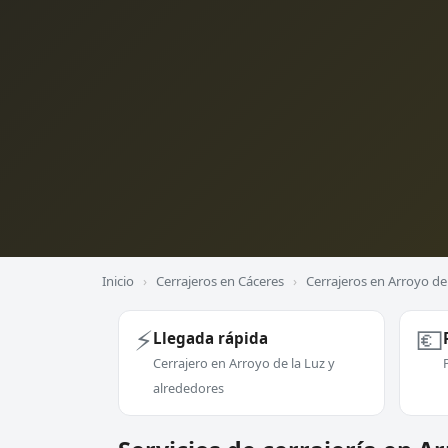
Inicio
›
Cerrajeros en Cáceres
›
Cerrajeros en Arroyo de
⚡
💶
Llegada rápida
Cerrajero en Arroyo de la Luz y
alrededores