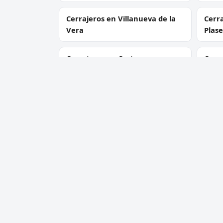
Cerrajeros en Villanueva de la
Cerra
Vera
Plase
Cerrajeros en Coria
Cerr
Cerrajeros en Talaván
Cerr
Cerrajero Urgente 24 Horas
Servic
Directorio de cerrajeros profesionales
Apertu
en toda España. Aperturas de
Cambio
puertas, cambios de cerradura y
Cerraj
urgencias 24h.
Cerrad