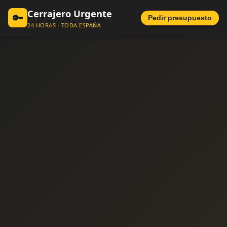
Cerrajero Urgente
🔑
Pedir presupuesto
24 HORAS · TODA ESPAÑA