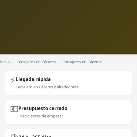
Inicio
›
Cerrajeros en Cáceres
›
Cerrajeros en Cáceres
⚡
Llegada rápida
Cerrajero en Cáceres y alrededores
💶
Presupuesto cerrado
Precio antes de empezar