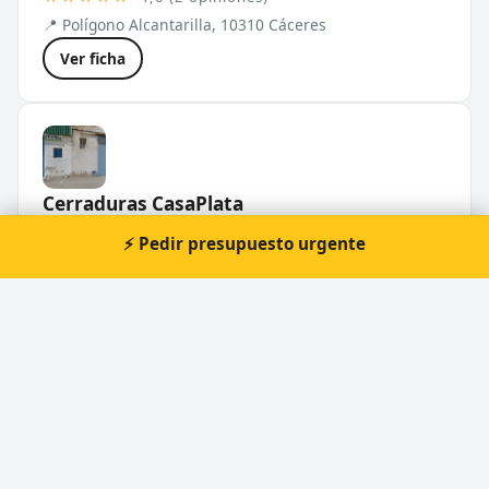
📍 Polígono Alcantarilla, 10310 Cáceres
Ver ficha
Cerraduras CasaPlata
★★★★★
5,0 (1 opiniones)
⚡ Pedir presupuesto urgente
📍 C. Océano Atlántico, 30, Sur, 10005 Cáceres
🕐 Domingo: Abierto 24 horas, Jueves: Abier...
Ver ficha
T
Talleres Viera