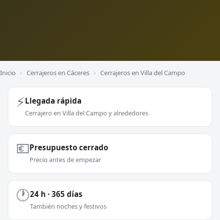
Inicio
›
Cerrajeros en Cáceres
›
Cerrajeros en Villa del Campo
⚡
Llegada rápida
Cerrajero en Villa del Campo y alrededores
💶
Presupuesto cerrado
Precio antes de empezar
🕐
24 h · 365 días
También noches y festivos