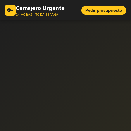
Cerrajero Urgente
🔑
Pedir presupuesto
24 HORAS · TODA ESPAÑA