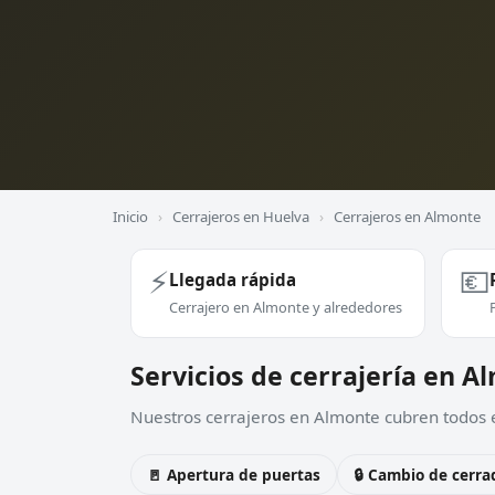
Inicio
›
Cerrajeros en Huelva
›
Cerrajeros en Almonte
⚡
💶
Llegada rápida
Cerrajero en Almonte y alrededores
Servicios de cerrajería en A
Nuestros cerrajeros en Almonte cubren todos e
🚪 Apertura de puertas
🔒 Cambio de cerra