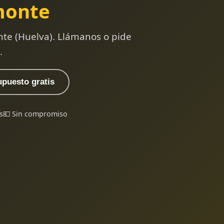
monte
te (Huelva). Llámanos o pide
.
upuesto gratis
s
💶 Sin compromiso