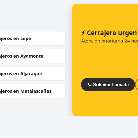
e
⚡ Cerrajero urge
ajeros en Lepe
Atención prioritaria 24 h
ajeros en Ayamonte
jeros en Aljaraque
📞 Solicitar llamada
ajeros en Matalascañas