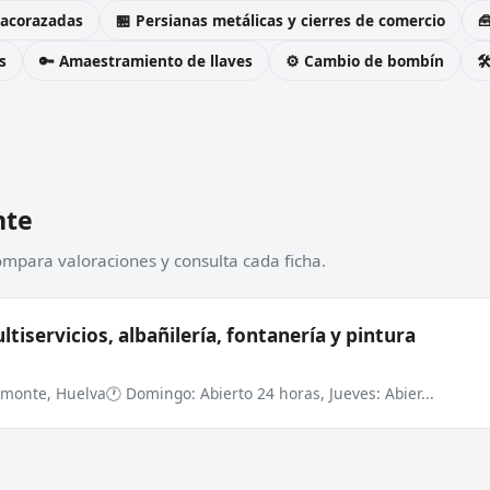
 acorazadas
🏪 Persianas metálicas y cierres de comercio

s
🔑 Amaestramiento de llaves
⚙️ Cambio de bombín

nte
ompara valoraciones y consulta cada ficha.
ltiservicios, albañilería, fontanería y pintura
Almonte, Huelva
🕐 Domingo: Abierto 24 horas, Jueves: Abier...