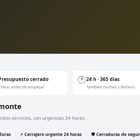
🕐
Presupuesto cerrado
24 h · 365 días
Precio antes de empezar
También noches y festivos
lmonte
stos servicios, con urgencias 24 horas.
duras
⚡ Cerrajero urgente 24 horas
🛡️ Cerraduras de seg