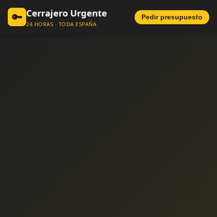
Cerrajero Urgente
🔑
Pedir presupuesto
24 HORAS · TODA ESPAÑA