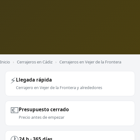
Inicio
›
Cerrajeros en Cádiz
›
Cerrajeros en Vejer de la Frontera
⚡
Llegada rápida
Cerrajero en Vejer de la Frontera y alrededores
💶
Presupuesto cerrado
Precio antes de empezar
🕐
24 h · 365 días