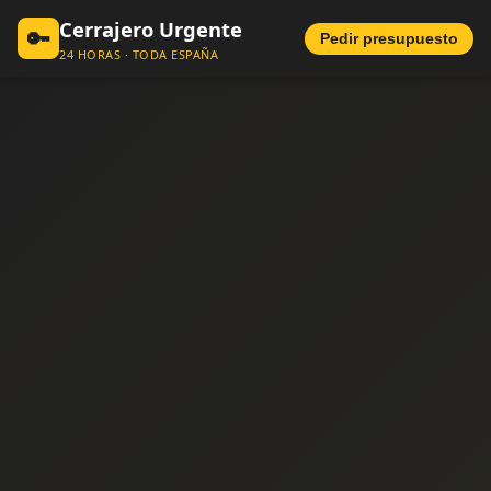
Cerrajero Urgente
🔑
Pedir presupuesto
24 HORAS · TODA ESPAÑA