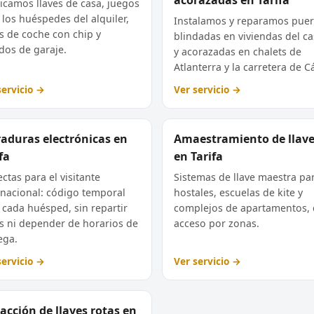
icamos llaves de casa, juegos
 los huéspedes del alquiler,
Instalamos y reparamos puer
es de coche con chip y
blindadas en viviendas del c
os de garaje.
y acorazadas en chalets de
Atlanterra y la carretera de C
servicio →
Ver servicio →
raduras electrónicas en
Amaestramiento de llav
fa
en Tarifa
ctas para el visitante
Sistemas de llave maestra pa
rnacional: código temporal
hostales, escuelas de kite y
 cada huésped, sin repartir
complejos de apartamentos,
es ni depender de horarios de
acceso por zonas.
ega.
servicio →
Ver servicio →
acción de llaves rotas en