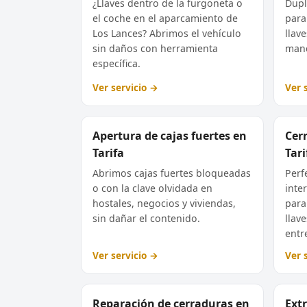
¿Llaves dentro de la furgoneta o
Dupl
el coche en el aparcamiento de
para
Los Lances? Abrimos el vehículo
llav
sin daños con herramienta
mand
específica.
Ver servicio →
Ver 
Apertura de cajas fuertes en
Cer
Tarifa
Tari
Abrimos cajas fuertes bloqueadas
Perfe
o con la clave olvidada en
inte
hostales, negocios y viviendas,
para
sin dañar el contenido.
llav
entr
Ver servicio →
Ver 
Reparación de cerraduras en
Extr