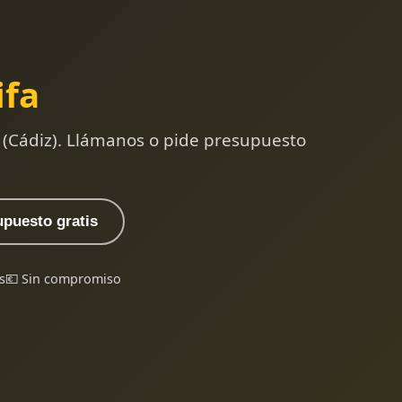
ifa
a (Cádiz). Llámanos o pide presupuesto
upuesto gratis
s
💶 Sin compromiso