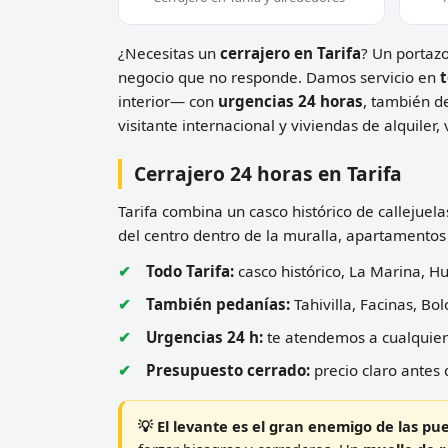
¿Necesitas un
cerrajero en Tarifa
? Un portazo
negocio que no responde. Damos servicio en
t
interior— con
urgencias 24 horas
, también d
visitante internacional y viviendas de alquiler,
Cerrajero 24 horas en Tarifa
Tarifa combina un casco histórico de callejuela
del centro dentro de la muralla, apartamentos f
Todo Tarifa:
casco histórico, La Marina, Hu
También pedanías:
Tahivilla, Facinas, Bo
Urgencias 24 h:
te atendemos a cualquier 
Presupuesto cerrado:
precio claro antes 
💡 El levante es el gran enemigo de las pue