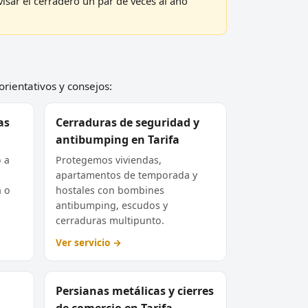
visar el cerradero un par de veces al año
orientativos y consejos:
as
Cerraduras de seguridad y
antibumping en Tarifa
o a
Protegemos viviendas,
apartamentos de temporada y
a o
hostales con bombines
antibumping, escudos y
cerraduras multipunto.
Ver servicio →
Persianas metálicas y cierres
de comercio en Tarifa