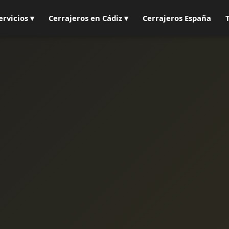
ervicios ▾
Cerrajeros en Cádiz ▾
Cerrajeros España