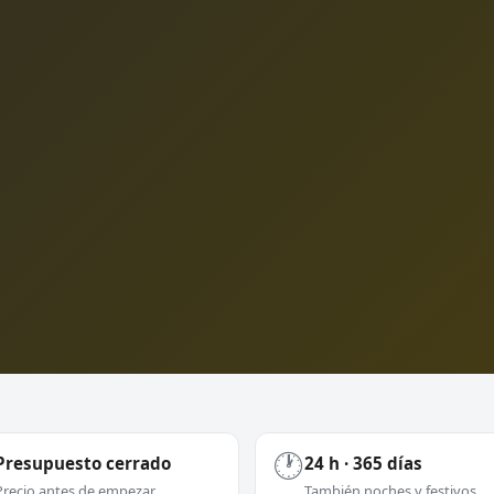
🕐
Presupuesto cerrado
24 h · 365 días
Precio antes de empezar
También noches y festivos