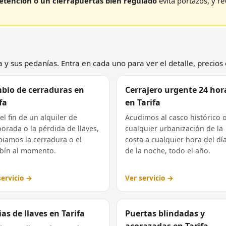
etención o un cierrapuertas bien regulado
evita portazos, y re
.
 y sus pedanías. Entra en cada uno para ver el detalle, precios 
bio de cerraduras en
Cerrajero urgente 24 hor
fa
en Tarifa
el fin de un alquiler de
Acudimos al casco histórico 
orada o la pérdida de llaves,
cualquier urbanización de la
iamos la cerradura o el
costa a cualquier hora del dí
ín al momento.
de la noche, todo el año.
servicio →
Ver servicio →
as de llaves en Tarifa
Puertas blindadas y
acorazadas en Tarifa