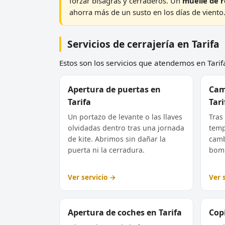
forzar bisagras y cerraderos. Un
muelle de r
ahorra más de un susto en los días de viento
Servicios de cerrajería en Tarifa
Estos son los servicios que atendemos en Tarifa
Apertura de puertas en
Cam
Tarifa
Tari
Un portazo de levante o las llaves
Tras 
olvidadas dentro tras una jornada
temp
de kite. Abrimos sin dañar la
camb
puerta ni la cerradura.
bomb
Ver servicio →
Ver 
Apertura de coches en Tarifa
Copi