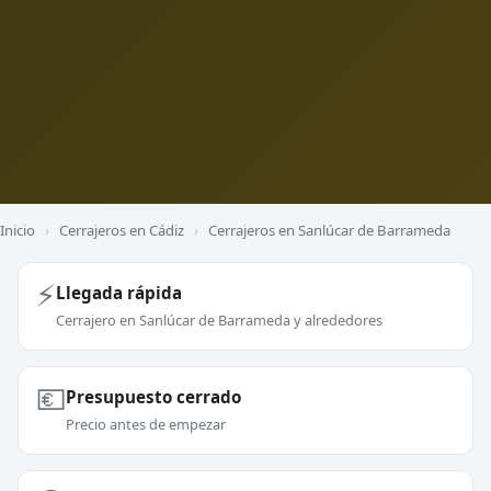
Inicio
›
Cerrajeros en Cádiz
›
Cerrajeros en Sanlúcar de Barrameda
⚡
Llegada rápida
Cerrajero en Sanlúcar de Barrameda y alrededores
💶
Presupuesto cerrado
Precio antes de empezar