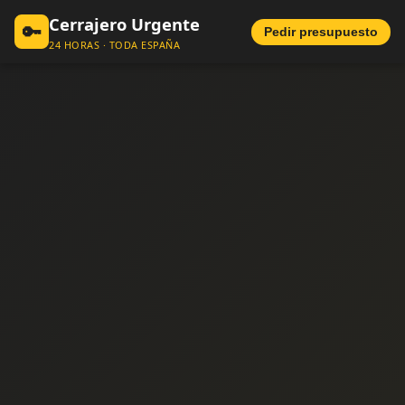
Cerrajero Urgente
🔑
Pedir presupuesto
24 HORAS · TODA ESPAÑA