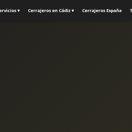
ervicios ▾
Cerrajeros en Cádiz ▾
Cerrajeros España