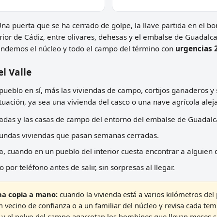
Una puerta que se ha cerrado de golpe, la llave partida en el bo
erior de Cádiz, entre olivares, dehesas y el embalse de Guadalc
tendemos el núcleo y todo el campo del término con
urgencias 
l Valle
 pueblo en sí, más las viviendas de campo, cortijos ganaderos y 
tuación, ya sea una vivienda del casco o una nave agrícola alej
iadas y las casas de campo del entorno del embalse de Guadalc
egundas viviendas que pasan semanas cerradas.
, cuando en un pueblo del interior cuesta encontrar a alguien 
 por teléfono antes de salir, sin sorpresas al llegar.
na copia a mano:
cuando la vivienda está a varios kilómetros del 
n vecino de confianza o a un familiar del núcleo y revisa cada tem
y el polvo del campo agarrotan los bombines que llevan meses s