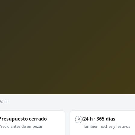
Valle
🕐
Presupuesto cerrado
24 h · 365 días
Precio antes de empezar
También noches y festivos