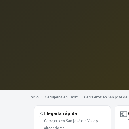
Inicio
›
Cerrajeros en Cádiz
›
Cerrajeros en San José del 
⚡
💶
Llegada rápida
Cerrajero en San José del Valle y
alrededores