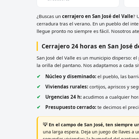
¿Buscas un
cerrajero en San José del Valle
? 
cerradura tras el verano. En un pueblo del int
llegue pronto no siempre es fácil. Nosotros a
Cerrajero 24 horas en San José de
San José del Valle es un municipio disperso: el
la orilla del pantano. Nos adaptamos a cada si
Núcleo y diseminado:
el pueblo, las barr
Viviendas rurales:
cortijos, apriscos y s
Urgencias 24 h:
acudimos a cualquier hora
Presupuesto cerrado:
te decimos el precio
💡 En el campo de San José, ten siempre u
una larga espera. Deja un juego de llaves a u
segundas viviendas: la humedad del pantano 