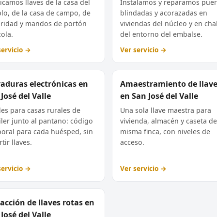
icamos llaves de la casa del
Instalamos y reparamos puer
lo, de la casa de campo, de
blindadas y acorazadas en
ridad y mandos de portón
viviendas del núcleo y en cha
cola.
del entorno del embalse.
servicio →
Ver servicio →
raduras electrónicas en
Amaestramiento de llav
José del Valle
en San José del Valle
les para casas rurales de
Una sola llave maestra para
iler junto al pantano: código
vivienda, almacén y caseta d
oral para cada huésped, sin
misma finca, con niveles de
tir llaves.
acceso.
servicio →
Ver servicio →
acción de llaves rotas en
José del Valle