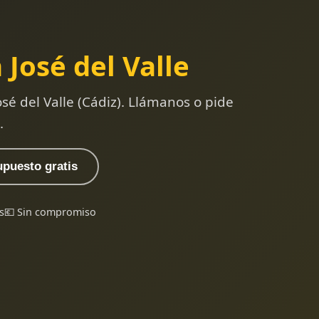
 José del Valle
sé del Valle (Cádiz). Llámanos o pide
.
upuesto gratis
s
💶 Sin compromiso