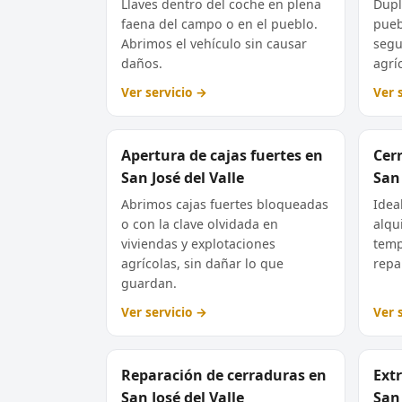
Llaves dentro del coche en plena
Dupl
faena del campo o en el pueblo.
pueb
Abrimos el vehículo sin causar
segu
daños.
agrí
Ver servicio →
Ver 
Apertura de cajas fuertes en
Cer
San José del Valle
San 
Abrimos cajas fuertes bloqueadas
Idea
o con la clave olvidada en
alqu
viviendas y explotaciones
temp
agrícolas, sin dañar lo que
repar
guardan.
Ver servicio →
Ver 
Reparación de cerraduras en
Extr
San José del Valle
San 