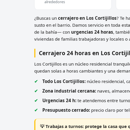
alrededores
¿Buscas un
cerrajero en Los Cortijillos
? Te h
susto en el barrio. Damos servicio en toda es
de la bahía— con
urgencias 24 horas
, tambi
viviendas de familias trabajadoras y locales o
Cerrajero 24 horas en Los Cortiji
Los Cortijillos es un núcleo residencial tranqu
quedan solas a horas cambiantes y una demand
Todo Los Cortijillos:
núcleo residencial, ca
Zona industrial cercana:
naves, almacene
Urgencias 24 h:
te atendemos entre turnos
Presupuesto cerrado:
precio claro por te
💡 Trabajas a turnos: protege la casa que 