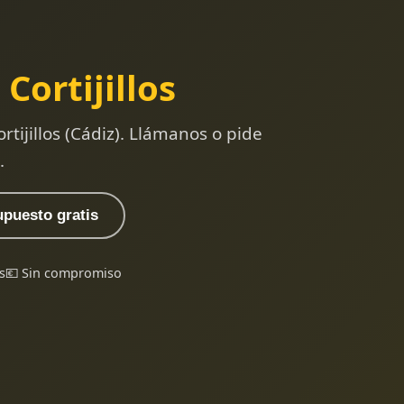
 Cortijillos
tijillos (Cádiz). Llámanos o pide
.
upuesto gratis
s
💶 Sin compromiso