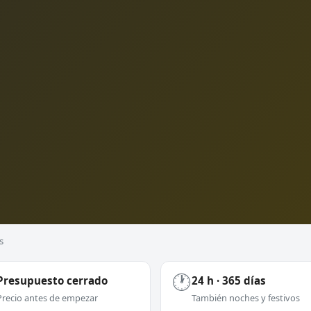
s
🕐
Presupuesto cerrado
24 h · 365 días
Precio antes de empezar
También noches y festivos