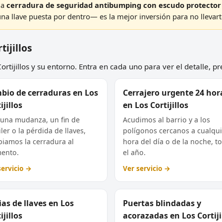
na
cerradura de seguridad antibumping con escudo protector
 llave puesta por dentro— es la mejor inversión para no llevarte
tijillos
rtijillos y su entorno. Entra en cada uno para ver el detalle, pr
bio de cerraduras en Los
Cerrajero urgente 24 hor
ijillos
en Los Cortijillos
 una mudanza, un fin de
Acudimos al barrio y a los
ler o la pérdida de llaves,
polígonos cercanos a cualqui
iamos la cerradura al
hora del día o de la noche, t
ento.
el año.
servicio →
Ver servicio →
as de llaves en Los
Puertas blindadas y
ijillos
acorazadas en Los Cortiji