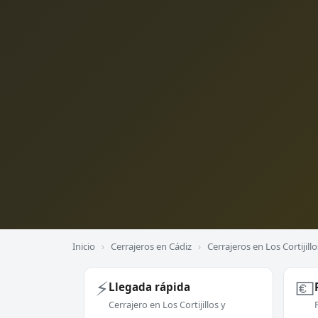
Inicio
›
Cerrajeros en Cádiz
›
Cerrajeros en Los Cortijillo
⚡
💶
Llegada rápida
Cerrajero en Los Cortijillos y