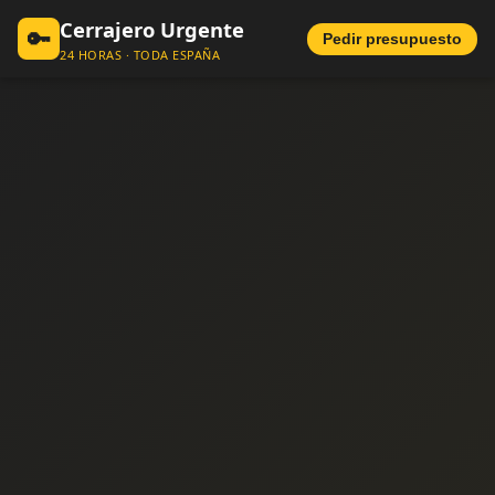
Cerrajero Urgente
🔑
Pedir presupuesto
24 HORAS · TODA ESPAÑA