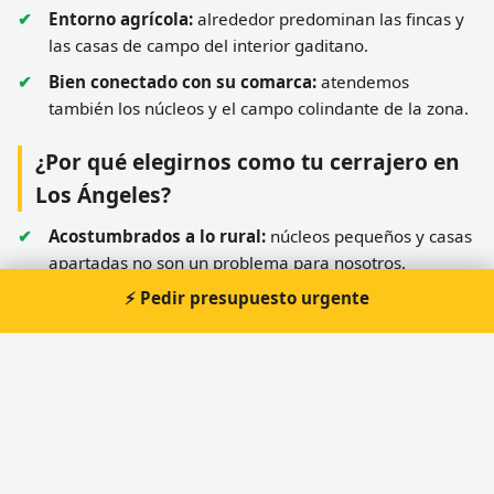
Entorno agrícola:
alrededor predominan las fincas y
las casas de campo del interior gaditano.
Bien conectado con su comarca:
atendemos
también los núcleos y el campo colindante de la zona.
¿Por qué elegirnos como tu cerrajero en
Los Ángeles?
Acostumbrados a lo rural:
núcleos pequeños y casas
apartadas no son un problema para nosotros.
⚡ Pedir presupuesto urgente
Sin abusos:
presupuesto cerrado por teléfono; nada
de reclamos baratos que acaban en facturas
hinchadas.
Cualquier trabajo:
desde una apertura sencilla hasta
cambiar y reforzar toda la seguridad de tu casa.
Siempre localizables:
urgencias 24 horas cuando en
la barriada no hay a quién recurrir.