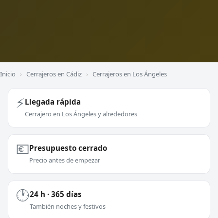
Inicio
›
Cerrajeros en Cádiz
›
Cerrajeros en Los Ángeles
⚡
Llegada rápida
Cerrajero en Los Ángeles y alrededores
💶
Presupuesto cerrado
Precio antes de empezar
🕐
24 h · 365 días
También noches y festivos