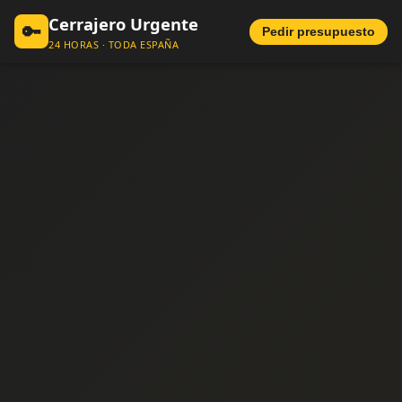
Cerrajero Urgente
🔑
Pedir presupuesto
24 HORAS · TODA ESPAÑA