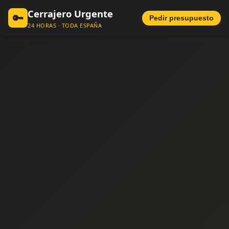
Cerrajero Urgente
🔑
Pedir presupuesto
24 HORAS · TODA ESPAÑA