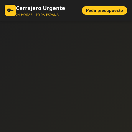
Cerrajero Urgente
🔑
Pedir presupuesto
24 HORAS · TODA ESPAÑA