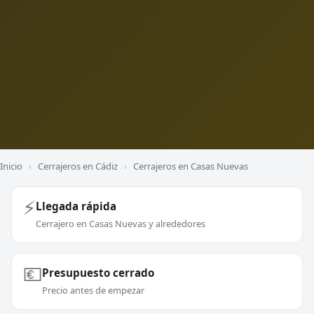
Inicio
›
Cerrajeros en Cádiz
›
Cerrajeros en Casas Nuevas
⚡
Llegada rápida
Cerrajero en Casas Nuevas y alrededores
💶
Presupuesto cerrado
Precio antes de empezar