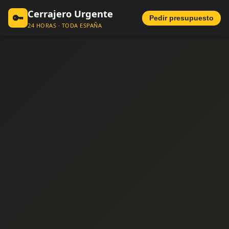
Cerrajero Urgente
🔑
Pedir presupuesto
24 HORAS · TODA ESPAÑA