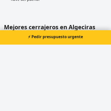
Mejores cerrajeros en Algeciras
4 cerrajeros disponibles en Algeciras (Cádiz). Compara
⚡ Pedir presupuesto urgente
valoraciones y consulta cada ficha.
SICUR CERRAJEROS ALGECIRAS
★★★★★
4,8 (71 opiniones)
📍 C. Gregorio Marañón, 8, 11202 Algeciras, Cádiz
🕐 Domingo: Cerrado, Jueves: 10:00–14:00, L...
Ver ficha