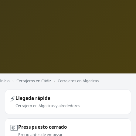
Inicio
›
Cerrajeros en Cádiz
›
Cerrajeros en Algeciras
⚡
Llegada rápida
Cerrajero en Algeciras y alrededores
💶
Presupuesto cerrado
Precio antes de empezar