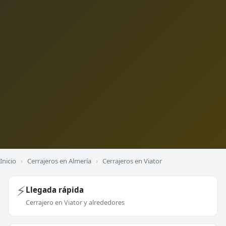
Inicio
›
Cerrajeros en Almería
›
Cerrajeros en Viator
⚡
Llegada rápida
Cerrajero en Viator y alrededores