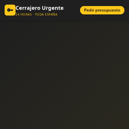
Cerrajero Urgente
🔑
Pedir presupuesto
24 HORAS · TODA ESPAÑA