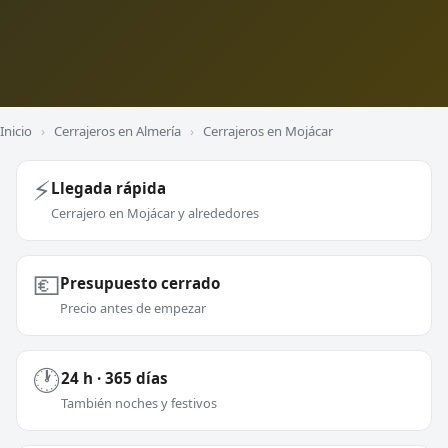
Inicio
›
Cerrajeros en Almería
›
Cerrajeros en Mojácar
⚡
Llegada rápida
Cerrajero en Mojácar y alrededores
💶
Presupuesto cerrado
Precio antes de empezar
🕐
24 h · 365 días
También noches y festivos