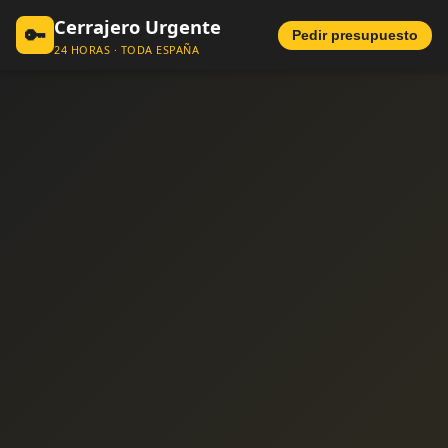
Cerrajero Urgente
🔑
Pedir presupuesto
24 HORAS · TODA ESPAÑA