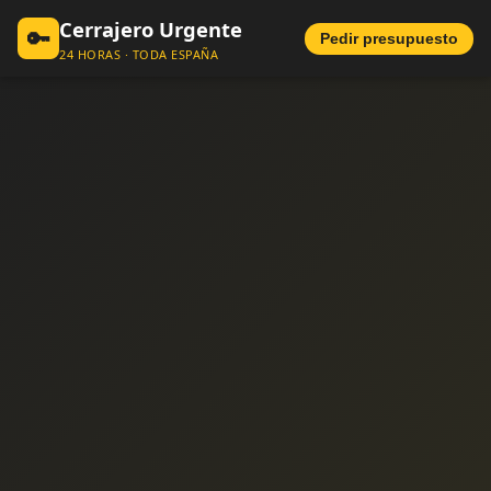
Cerrajero Urgente
🔑
Pedir presupuesto
24 HORAS · TODA ESPAÑA