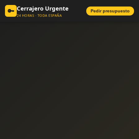
Cerrajero Urgente
🔑
Pedir presupuesto
24 HORAS · TODA ESPAÑA