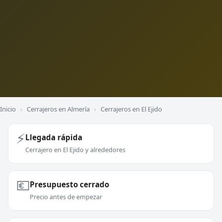
Inicio
›
Cerrajeros en Almería
›
Cerrajeros en El Ejido
⚡
Llegada rápida
Cerrajero en El Ejido y alrededores
💶
Presupuesto cerrado
Precio antes de empezar