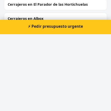
Cerrajeros en El Parador de las Hortichuelas
Cerrajeros en Albox
⚡ Pedir presupuesto urgente
Cerrajeros en Huércal de Almería
Cerrajeros en Laujar de Andarax
Cerrajeros en Garrucha
Cerrajeros en Mojácar
Cerrajeros en Adra
⚡ Cerrajero urgente en El Ejido