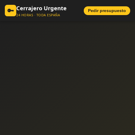
Cerrajero Urgente
🔑
Pedir presupuesto
24 HORAS · TODA ESPAÑA