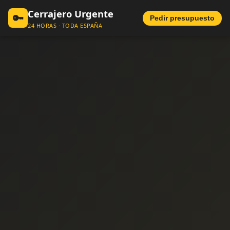
Cerrajero Urgente
🔑
Pedir presupuesto
24 HORAS · TODA ESPAÑA