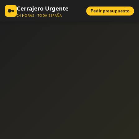
Cerrajero Urgente
🔑
Pedir presupuesto
24 HORAS · TODA ESPAÑA