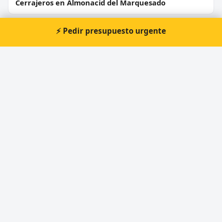
Cerrajeros en Almonacid del Marquesado
Cerrajeros en Huete
⚡ Pedir presupuesto urgente
Cerrajeros en Vellisca
Cerrajeros en San Clemente
Cerrajeros en Mota del Cuervo
⚡ Cerrajero urgente en Villamayor
de Santiago
Atención prioritaria 24 horas — respuesta
inmediata.
📞 Solicitar llamada
Pedir presupuesto