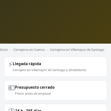
Inicio
›
Cerrajeros en Cuenca
›
Cerrajeros en Villamayor de Santiago
⚡
Llegada rápida
Cerrajero en Villamayor de Santiago y alrededores
💶
Presupuesto cerrado
Precio antes de empezar
24 h · 365 días