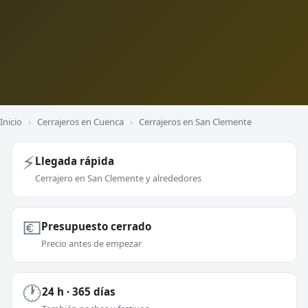
Inicio
›
Cerrajeros en Cuenca
›
Cerrajeros en San Clemente
⚡
Llegada rápida
Cerrajero en San Clemente y alrededores
💶
Presupuesto cerrado
Precio antes de empezar
🕐
24 h · 365 días