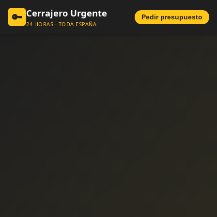
Cerrajero Urgente
🔑
Pedir presupuesto
24 HORAS · TODA ESPAÑA