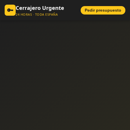
Cerrajero Urgente
🔑
Pedir presupuesto
24 HORAS · TODA ESPAÑA