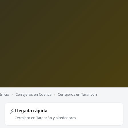
Inicio
›
Cerrajeros en Cuenca
›
Cerrajeros en Tarancón
⚡
Llegada rápida
Cerrajero en Tarancón y alrededores