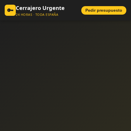
Cerrajero Urgente
🔑
Pedir presupuesto
24 HORAS · TODA ESPAÑA