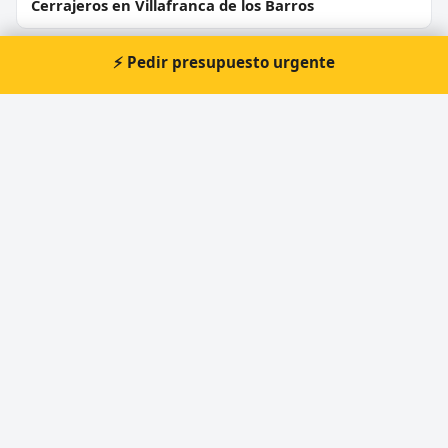
Cerrajeros en Villafranca de los Barros
Cerrajeros en Fuente de Cantos
⚡ Pedir presupuesto urgente
Cerrajeros en Monesterio
Cerrajeros en Valencia del Ventoso
Cerrajeros en Fregenal de la Sierra
⚡ Cerrajero urgente en Puebla de
la Calzada
Atención prioritaria 24 horas — respuesta
inmediata.
📞 Solicitar llamada
Pedir presupuesto