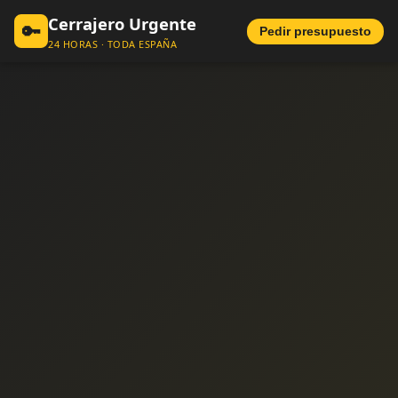
Cerrajero Urgente
🔑
Pedir presupuesto
24 HORAS · TODA ESPAÑA