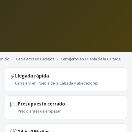
Inicio
›
Cerrajeros en Badajoz
›
Cerrajeros en Puebla de la Calzada
⚡
Llegada rápida
Cerrajero en Puebla de la Calzada y alrededores
💶
Presupuesto cerrado
Precio antes de empezar
24 h · 365 días